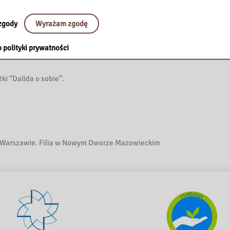
zgody
Wyrażam zgodę
stwa
Ka Mochi
oprowadzanie
plus warsztaty (obowiązują zapisy gruby 
zowanych (obowiązują zapisy grupy szkolne).
 polityki prywatności
 książek dla dzieci.
ki “Dalida o sobie”.
 Warszawie. Filia w Nowym Dworze Mazowieckim