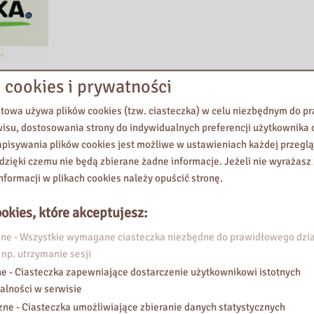
 cookies i prywatności
etowa używa plików cookies (tzw. ciasteczka) w celu niezbędnym do 
a!
wisu, dostosowania strony do indywidualnych preferencji użytkownika o
pisywania plików cookies jest możliwe w ustawieniach każdej przeglą
dnia Bibliotek! Przygotowaliśmy bogaty i różnorodny program wydarz
 dzięki czemu nie będą zbierane żadne informacje. Jeżeli nie wyrażasz
indywidualnych.
nformacji w plikach cookies należy opuścić stronę.
 przestrzeń spotkań, inspiracji i kreatywnego działania. W programie z
okies, które akceptujesz:
rakcje dla dzieci, młodzieży i dorosłych.
e - Wszystkie wymagane ciasteczka niezbędne do prawidłowego dzia
la swoich grup, a wszystkich miłośników książek do aktywnego udział
 np. utrzymanie sesji
icjatywy oraz wspólne świętowanie w duchu czytelnictwa.
e - Ciasteczka zapewniające dostarczenie użytkownikowi istotnych
alności w serwisie
zne - Ciasteczka umożliwiające zbieranie danych statystycznych