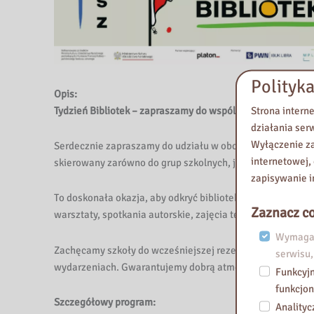
Polityka
Opis:
Strona intern
Tydzień Bibliotek – zapraszamy do wspólnego świętowani
działania ser
Wyłączenie za
Serdecznie zapraszamy do udziału w obchodach XXIII Tygo
internetowej,
skierowany zarówno do grup szkolnych, jak i czytelników 
zapisywanie i
To doskonała okazja, aby odkryć bibliotekę na nowo – jako
Zaznacz co
warsztaty, spotkania autorskie, zajęcia tematyczne oraz at
Wymagan
Zachęcamy szkoły do wcześniejszej rezerwacji terminów d
serwisu,
wydarzeniach. Gwarantujemy dobrą atmosferę, ciekawe in
Funkcyjn
funkcjon
Szczegółowy program:
Analityc