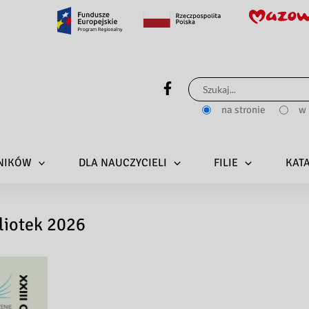
Search...
na stronie
w 
LNIKÓW
DLA NAUCZYCIELI
FILIE
KAT
liotek 2026