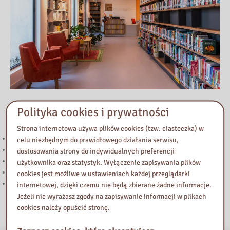
Polityka cookies i prywatności
Przeczytaj
Strona internetowa używa plików cookies (tzw. ciasteczka) w
Wakacyjne godziny
celu niezbędnym do prawidłowego działania serwisu,
UWAGA!
dostosowania strony do indywidualnych preferencji
29 kwietnia 2026 r. zapraszamy do biblioteki!
użytkownika oraz statystyk. Wyłączenie zapisywania plików
Kody Legimi!
cookies jest możliwe w ustawieniach każdej przeglądarki
1 kwietnia zapraszamy do biblioteki
internetowej, dzięki czemu nie będą zbierane żadne informacje.
Jeżeli nie wyrażasz zgody na zapisywanie informacji w plikach
cookies należy opuścić stronę.