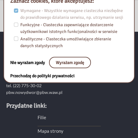
Zaznacz cookies, które akceptujesz:
Wymagane - Wszystkie wymagane ciasteczka niezbędne
do prawidłowego działania serwisu, np. utrzymanie sesji
Funkcyjne - Ciasteczka zapewniające dostarczenie
użytkownikowi istotnych funkcjonalności w serwisie
Analityczne - Ciasteczka umożliwiające zbieranie
danych statystycznych
Pedagogiczna Biblioteka Wojewódzka im. KEN w Warszawie
Filia w Nowym Dworze Mazowieckim
Nie wyrażam zgody
Wyrażam zgodę
ul. Ignacego Jana Paderewskiego 22
05-100 Nowy Dwór Mazowiecki
Przechodzę do polityki prywatności
tel. (22) 775-30-02
pbw.nowydwor@pbw.waw.pl
Przydatne linki:
Filie
Mapa strony