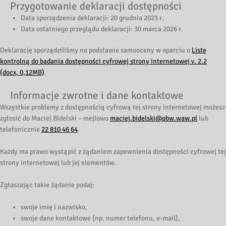
Przygotowanie deklaracji dostępności
Data sporządzenia deklaracji:
20 grudnia 2023 r.
Data ostatniego przeglądu deklaracji:
30 marca 2026 r.
Deklarację sporządziliśmy na podstawie samooceny w oparciu o
Listę
kontrolną do badania dostępności cyfrowej strony internetowej v. 2.2
(docx, 0,12MB)
.
Informacje zwrotne i dane kontaktowe
Wszystkie problemy z dostępnością cyfrową tej strony internetowej możesz
zgłosić do
Maciej Bidelski
– mejlowo
maciej.bidelski@pbw.waw.pl
lub
telefonicznie
22 810 46 64
.
Każdy ma prawo wystąpić z żądaniem zapewnienia dostępności cyfrowej tej
strony internetowej lub jej elementów.
Zgłaszając takie żądanie podaj:
swoje imię i nazwisko,
swoje dane kontaktowe (np. numer telefonu, e-mail),