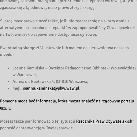
odmówimy zapewnienia żądanej przez Ciebie dostępności cyfrowej, a Ty nie
zgadzasz się z tą odmową, masz prawo złożyć skargę.
Skargę masz prawo złożyć także, jeśli nie zgadzasz się na skorzystanie z
alternatywnego sposobu dostępu, który zaproponowaliśmy Ci w odpowiedzi
na Twój wniosek o zapewnienie dostępności cyfrowej.
Ewentualną skargę złóż listownie lub mailem do kierownictwa naszego
urzędu:
Joanna Kamińska – Dyrektor Pedagogicznej Biblioteki Wojewódzkiej
w Warszawie
,
Adres:
ul. Gocławska 4, 03-810 Warszawa
,
mejl:
joanna.kaminska@pbw.waw.pl
.
Pomocne mogą być informacje, które można znaleźć na rządowym portalu
gov.pl
.
Możesz także poinformować o tej sytuacji
Rzecznika Praw Obywatelskich
i
poprosić o interwencję w Twojej sprawie.