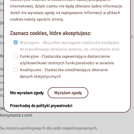
inwalidzkich. Przed wejściem do budynku zainstalowano system yourway
internetowej, dzięki czemu nie będą zbierane żadne informacje.
naprowadzający dźwiękowo osoby niewidome i słabowidzące.
Jeżeli nie wyrażasz zgody na zapisywanie informacji w plikach
cookies należy opuścić stronę.
Dostępność korytarzy, schodów i wind
Zaznacz cookies, które akceptujesz:
Budynek jest przystosowany dla osób niepełnosprawnych i posiada windę z
Wymagane - Wszystkie wymagane ciasteczka niezbędne
informacją głosową.
do prawidłowego działania serwisu, np. utrzymanie sesji
Rodzaje dostosowań wewnątrz budynku
Funkcyjne - Ciasteczka zapewniające dostarczenie
użytkownikowi istotnych funkcjonalności w serwisie
W budynku na poziomie „0” jest toaleta dla osób niepełnosprawnych i
Analityczne - Ciasteczka umożliwiające zbieranie
miejsce do przewinięcia małego dziecka. W budynku nie ma żadnych
danych statystycznych
oznaczeń w alfabecie braila, oznaczeń kontrastowych lub w druku
powiększonym dla osób niewidomych i słabowidzących.
Nie wyrażam zgody
Wyrażam zgodę
Na wyposażeniu Biblioteki jest pętla indukcyjna, lupy kontrastowe.
Przechodzę do polityki prywatności
Miejsca parkingowe wyznaczone dla osób niepełnosprawnych i sposób
korzystania z nich
Są miejsca parkingowych dla osób niepełnosprawnych.