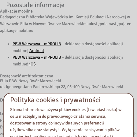
Pozostałe informacje
Aplikacje mobilne
Pedagogiczna Biblioteka Wojewódzka im. Komisji Edukacji Narodowej w
Warszawie Filia w Nowym Dworze Mazowieckim udostępnia następujące
aplikacje mobilne:
PBW Warszawa – mPROLIB
– deklaracja dostępności aplikacji
mobilnej
Android
PBW Warszawa – mPROLIB
– deklaracja dostępności aplikacji
mobilnej
iOS
Dostępność architektoniczna
Filia PBW Nowy Dwór Mazowiecki
ul. Ignacego Jana Paderewskiego 22, 05-100 Nowy Dwór Mazowiecki
Polityka cookies i prywatności
Dostępność wejścia do budynku i przechodzenia przez obszary kontroli
Strona internetowa używa plików cookies (tzw. ciasteczka) w
Lokal Filii znajduje się w budynku Miejskiej i Powiatowej Biblioteki
celu niezbędnym do prawidłowego działania serwisu,
Publicznej w Nowym Dworze Mazowieckim na poziomie „-1”. Wejście do
dostosowania strony do indywidualnych preferencji
Biblioteki jest bezpośrednio z poziomu parkingu, a w pomieszczeniu
użytkownika oraz statystyk. Wyłączenie zapisywania plików
zajmowanym przez filię jest podjazd dla osób poruszających się na wózkach
cookies jest możliwe w ustawieniach każdej przeglądarki