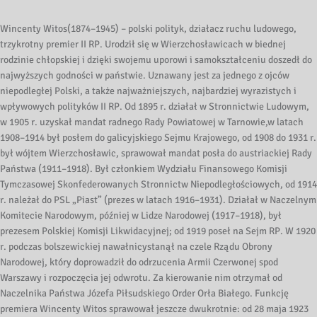
Wincenty Witos(1874–1945) – polski polityk, działacz ruchu ludowego,
trzykrotny premier II RP. Urodził się w Wierzchosławicach w biednej
rodzinie chłopskiej i dzięki swojemu uporowi i samokształceniu doszedł do
najwyższych godności w państwie. Uznawany jest za jednego z ojców
niepodległej Polski, a także najważniejszych, najbardziej wyrazistych i
wpływowych polityków II RP. Od 1895 r. działał w Stronnictwie Ludowym,
w 1905 r. uzyskał mandat radnego Rady Powiatowej w Tarnowie,w latach
1908–1914 był posłem do galicyjskiego Sejmu Krajowego, od 1908 do 1931 r.
był wójtem Wierzchosławic, sprawował mandat posła do austriackiej Rady
Państwa (1911–1918). Był członkiem Wydziału Finansowego Komisji
Tymczasowej Skonfederowanych Stronnictw Niepodległościowych, od 1914
r. należał do PSL „Piast” (prezes w latach 1916–1931). Działał w Naczelnym
Komitecie Narodowym, później w Lidze Narodowej (1917–1918), był
prezesem Polskiej Komisji Likwidacyjnej; od 1919 poseł na Sejm RP. W 1920
r. podczas bolszewickiej nawałnicystanął na czele Rządu Obrony
Narodowej, który doprowadził do odrzucenia Armii Czerwonej spod
Warszawy i rozpoczęcia jej odwrotu. Za kierowanie nim otrzymał od
Naczelnika Państwa Józefa Piłsudskiego Order Orła Białego. Funkcję
premiera Wincenty Witos sprawował jeszcze dwukrotnie: od 28 maja 1923