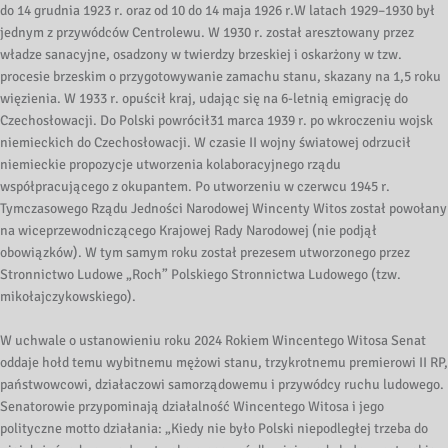
do 14 grudnia 1923 r. oraz od 10 do 14 maja 1926 r.W latach 1929–1930 był
jednym z przywódców Centrolewu. W 1930 r. został aresztowany przez
władze sanacyjne, osadzony w twierdzy brzeskiej i oskarżony w tzw.
procesie brzeskim o przygotowywanie zamachu stanu, skazany na 1,5 roku
więzienia. W 1933 r. opuścił kraj, udając się na 6-letnią emigrację do
Czechosłowacji. Do Polski powrócił31 marca 1939 r. po wkroczeniu wojsk
niemieckich do Czechosłowacji. W czasie II wojny światowej odrzucił
niemieckie propozycje utworzenia kolaboracyjnego rządu
współpracującego z okupantem. Po utworzeniu w czerwcu 1945 r.
Tymczasowego Rządu Jedności Narodowej Wincenty Witos został powołany
na wiceprzewodniczącego Krajowej Rady Narodowej (nie podjął
obowiązków). W tym samym roku został prezesem utworzonego przez
Stronnictwo Ludowe „Roch” Polskiego Stronnictwa Ludowego (tzw.
mikołajczykowskiego).
W uchwale o ustanowieniu roku 2024 Rokiem Wincentego Witosa Senat
oddaje hołd temu wybitnemu mężowi stanu, trzykrotnemu premierowi II RP,
państwowcowi, działaczowi samorządowemu i przywódcy ruchu ludowego.
Senatorowie przypominają działalność Wincentego Witosa i jego
polityczne motto działania: „Kiedy nie było Polski niepodległej trzeba do