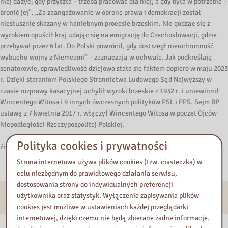
niej dążyć; gdy przyszła – trzeba pracować dla niej; a gdy była w potrzebie –
bronić jej”. „Za zaangażowanie w obronę prawa i demokracji został
niesłusznie skazany w haniebnym procesie brzeskim. Nie godząc się z
wyrokiem opuścił kraj udając się na emigrację do Czechosłowacji, gdzie
przebywał przez 6 lat. Do Polski powrócił, gdy dostrzegł nieuchronność
wybuchu wojny z Niemcami” – zaznaczają w uchwale. Jak podkreślają
senatorowie, sprawiedliwość dziejowa stała się faktem dopiero w maju 2023
r. Dzięki staraniom Polskiego Stronnictwa Ludowego Sąd Najwyższy w
czasie rozprawy kasacyjnej uchylił wyroki brzeskie z 1932 r. i uniewinnił
Wincentego Witosa i 9 innych ówczesnych polityków PSL i PPS. Sejm RP
ustawą z 7 kwietnia 2017 r. włączył Wincentego Witosa w poczet Ojców
Niepodległości Rzeczypospolitej Polskiej.
Polityka cookies i prywatności
źródło:
senat.edu.pl
Strona internetowa używa plików cookies (tzw. ciasteczka) w
celu niezbędnym do prawidłowego działania serwisu,
dostosowania strony do indywidualnych preferencji
E-usługi
użytkownika oraz statystyk. Wyłączenie zapisywania plików
cookies jest możliwe w ustawieniach każdej przeglądarki
internetowej, dzięki czemu nie będą zbierane żadne informacje.