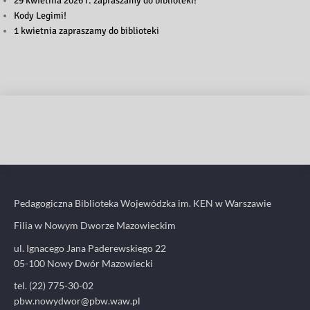
29 kwietnia 2026 r. zapraszamy do biblioteki!
Kody Legimi!
1 kwietnia zapraszamy do biblioteki
Pedagogiczna Biblioteka Wojewódzka im. KEN w Warszawie
Filia w Nowym Dworze Mazowieckim
ul. Ignacego Jana Paderewskiego 22
05-100 Nowy Dwór Mazowiecki
tel. (22) 775-30-02
pbw.nowydwor@pbw.waw.pl