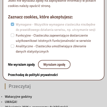
Nasza biblioteka
Jeżeli nie wyrażasz zgody na zapisywanie informacji w plikach
cookies należy opuścić stronę.
Zaznacz cookies, które akceptujesz:
Wymagane - Wszystkie wymagane ciasteczka niezbędne
do prawidłowego działania serwisu, np. utrzymanie sesji
Funkcyjne - Ciasteczka zapewniające dostarczenie
użytkownikowi istotnych funkcjonalności w serwisie
Analityczne - Ciasteczka umożliwiające zbieranie
danych statystycznych
Nie wyrażam zgody
Wyrażam zgodę
Przechodzę do polityki prywatności
Przeczytaj
Wakacyjne godziny
UWAGA!