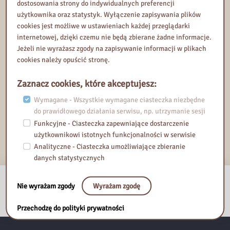
dostosowania strony do indywidualnych preferencji
Rejestracja rozpoczyna się:
użytkownika oraz statystyk. Wyłączenie zapisywania plików
20 stycznia 2026, 08:00
cookies jest możliwe w ustawieniach każdej przeglądarki
Rejestracja kończy się:
internetowej, dzięki czemu nie będą zbierane żadne informacje.
19 lutego 2026, 09:00
Jeżeli nie wyrażasz zgody na zapisywanie informacji w plikach
cookies należy opuścić stronę.
Zapisy zakończone
Zaznacz cookies, które akceptujesz:
Dodatkowe wymagania:
Nie
Wymagane - Wszystkie wymagane ciasteczka niezbędne
Wydarzenie nie podlega weryfikacji uczestników przez
do prawidłowego działania serwisu, np. utrzymanie sesji
administratora. Uczestnicy są automatycznie potwierdzani przez
Funkcyjne - Ciasteczka zapewniające dostarczenie
system.
użytkownikowi istotnych funkcjonalności w serwisie
Analityczne - Ciasteczka umożliwiające zbieranie
danych statystycznych
Nie wyrażam zgody
Wyrażam zgodę
Przechodzę do polityki prywatności