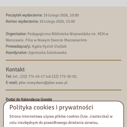
Początek wydarzenia:
19 lutego 2026, 10:00
Koniec wydarzenia:
19 lutego 2026, 13:00
Organizator:
Pedagogiczna Biblioteka Wojewódzka im. KEN w
Warszawie. Filia w Nowym Dworze Mazowieckim
Prowadząca/y:
Agata Kyzioł-Cieślak
Koordynator:
Agnieszka Sokołowska
Kontakt
Tel:
tel.: (22) 774-45-17 lub (22) 775-30-02,
E-mail:
pbw.nowydwor@pbw.waw.pl
Dodaj do Kalendarza Google
Polityka cookies i prywatności
Eksportuj iCal
Strona internetowa używa plików cookies (tzw. ciasteczka) w
Rejestracja na wydarzenie
celu niezbędnym do prawidłowego działania serwisu,